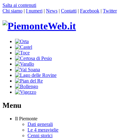
Salta ai contenuti
Chi siamo
|
I numeri
|
News
|
Contatti
|
Facebook
|
Twitter
Menu
Il Piemonte
Dati generali
Le 4 meraviglie
Cenni storici