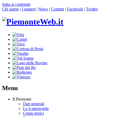
Salta ai contenuti
Chi siamo
|
I numeri
|
News
|
Contatti
|
Facebook
|
Twitter
Menu
Il Piemonte
Dati generali
Le 4 meraviglie
Cenni storici